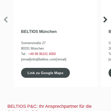
BELTIOS München
B
Sonnenstraße 27
S
80331 München
2
Tel.:
+49 89 96101 4000
T
[email]info@beltios.com[/email]
[
Link zu Google Maps
BELTIOS P&C: Ihr Ansprechpartner für die